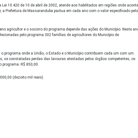
a Lei 10.420 de 10 de abril de 2002, atende aos habilitados em regiões onde acont
r, a Prefeitura de Massaranduba pactua em cada ano com o valor especificado pelo
eno agricultor e o socorro do programa depende das ações do Município. Neste an
ecionadas pelo programa 302 famílias de agricultores do Município de
om o programa onde a União, o Estado e o Município contribuem cada um com um
ois, se constatadas perdas das lavouras atestadas pelos órgãos competentes, os
elo programa: R$ 850,00.
00,00 (dezoito mil reais).