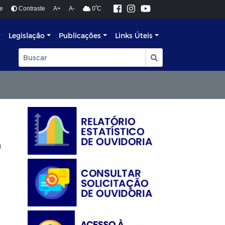
º
de
Contraste
A+
A-
0
C
Legislação
Publicações
Links Úteis
a