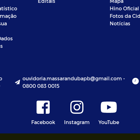
Editais
Mapa
atístico
Hino Oficial
ormação
Fotos da Ci
sua
Notícias
Dados
os
o
ouvidoria.massarandubapb@gmail.com -
0
0800 083 0015
Facebook
Instagram
YouTube