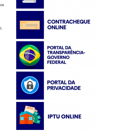
ece
o,