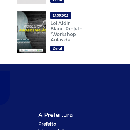
gratuitamente
24.06.2022
Lei Aldir
Blanc: Projeto
"Workshop
Aulas de
Violão"
Geral
acontece
neste sábado,
25
A Prefeitura
Prefeito