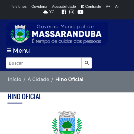
Telefones
Ouvidoria
Acessibilidade
Contraste
A+
A-
º
0
C
Menu
Início
A Cidade
Hino Oficial
HINO OFICIAL