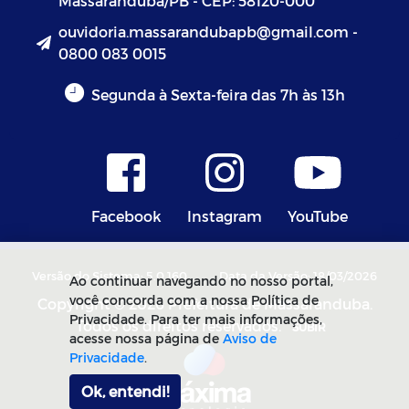
Massaranduba/PB - CEP: 58120-000
ouvidoria.massarandubapb@gmail.com -
0800 083 0015
Segunda à Sexta-feira das 7h às 13h
Facebook
Instagram
YouTube
Versão do Sistema: 5.0.160
Data da Versão: 18/03/2026
Ao continuar navegando no nosso portal,
você concorda com a nossa Política de
Copyright © 2026 Prefeitura de Massaranduba.
Privacidade. Para ter mais informações,
Todos os direitos reservados.
SUBIR
acesse nossa página de
Aviso de
Privacidade
.
Ok, entendi!